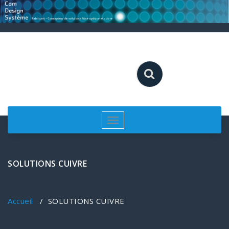
Aller
au
contenu
Afficher/masquer
la
navigation
SOLUTIONS CUIVRE
Accueil
/
SOLUTIONS CUIVRE