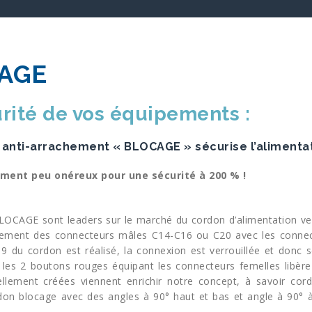
AGE
rité de vos équipements :
anti-arrachement « BLOCAGE » sécurise l’alimentat
ement peu onéreux pour une sécurité à 200 % !
OCAGE sont leaders sur le marché du cordon d’alimentation ver
dement des connecteurs mâles C14-C16 ou C20 avec les connec
 du cordon est réalisé, la connexion est verrouillée et donc s
 les 2 boutons rouges équipant les connecteurs femelles libère 
ellement créées viennent enrichir notre concept, à savoir cor
don blocage avec des angles à 90° haut et bas et angle à 90° à