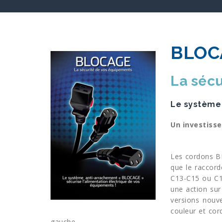
BLOC
La sécu
Le système 
Un investiss
Les cordons BL
que le raccor
C13-C15 ou C19
une action sur
versions nouv
couleur et cor
gauche.